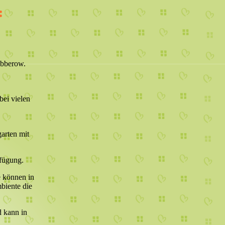
:
öbberow.
bei vielen
garten mit
rfügung.
e können in
biente die
d kann in