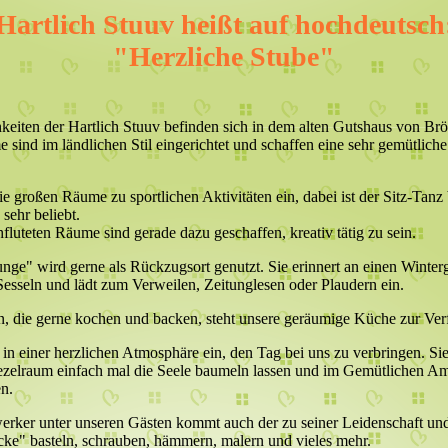
Hartlich Stuuv heißt auf hochdeutsch
"Herzliche Stube"
keiten der Hartlich Stuuv befinden sich in dem alten Gutshaus von Br
sind im ländlichen Stil eingerichtet und schaffen eine sehr gemütliche
e großen Räume zu sportlichen Aktivitäten ein, dabei ist der Sitz-Tanz 
 sehr beliebt.
hfluteten Räume sind gerade dazu geschaffen, kreativ tätig zu sein.
nge" wird gerne als Rückzugsort genutzt. Sie erinnert an einen Winter
esseln und lädt zum Verweilen, Zeitunglesen oder Plaudern ein.
en, die gerne kochen und backen, steht unsere geräumige Küche zur Ve
 in einer herzlichen Atmosphäre ein, den Tag bei uns zu verbringen. Si
zelraum einfach mal die Seele baumeln lassen und im Gemütlichen Am
n.
erker unter unseren Gästen kommt auch der zu seiner Leidenschaft un
cke" basteln, schrauben, hämmern, malern und vieles mehr.