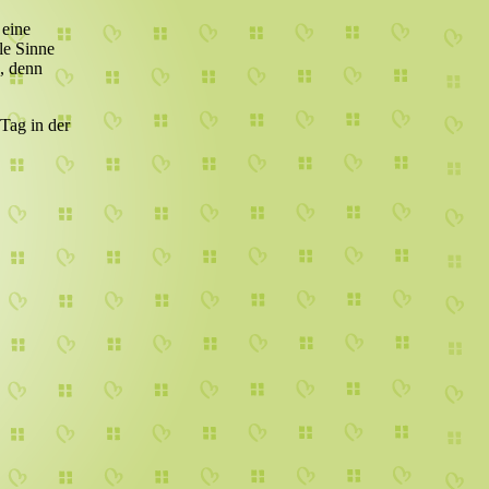
 eine
le Sinne
, denn
 Tag in der