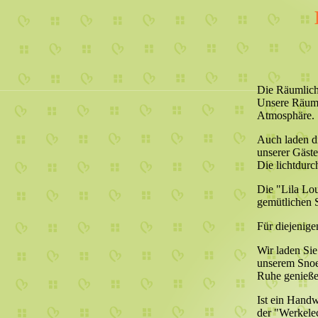
Die Räumlich
Unsere Räume 
Atmosphäre.
Auch laden di
unserer Gäste
Die lichtdurc
Die "Lila Lou
gemütlichen S
Für diejenig
Wir laden Sie
unserem Snoe
Ruhe genieße
Ist ein Handw
der "Werkele