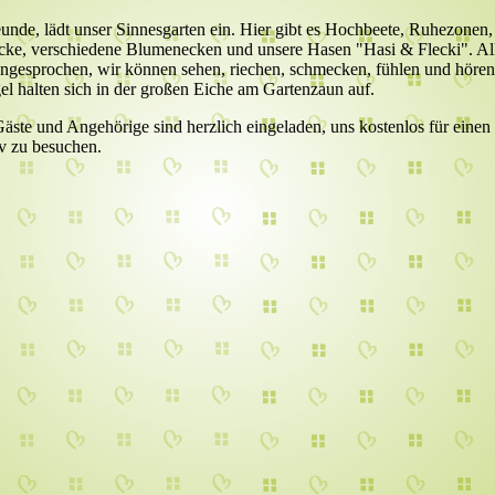
unde, lädt unser Sinnesgarten ein. Hier gibt es Hochbeete, Ruhezonen,
cke, verschiedene Blumenecken und unsere Hasen "Hasi & Flecki". Al
angesprochen, wir können sehen, riechen, schmecken, fühlen und hören
el halten sich in der großen Eiche am Gartenzaun auf.
 Gäste und Angehörige sind herzlich eingeladen, uns kostenlos für einen
v zu besuchen.