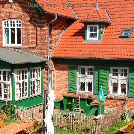
Hartlich Stuuv
Tagespflege Bröbberow