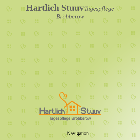
Hartlich Stuuv
Tagespflege
Bröbberow
Navigation