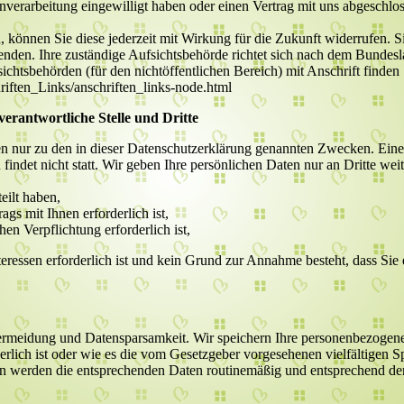
enverarbeitung eingewilligt haben oder einen Vertrag mit uns abgeschlo
n, können Sie diese jederzeit mit Wirkung für die Zukunft widerrufen. 
enden. Ihre zuständige Aufsichtsbehörde richtet sich nach dem Bundesla
chtsbehörden (für den nichtöffentlichen Bereich) mit Anschrift finden 
iften_Links/anschriften_links-node.html
erantwortliche Stelle und Dritte
n nur zu den in dieser Datenschutzerklärung genannten Zwecken. Eine
indet nicht statt. Wir geben Ihre persönlichen Daten nur an Dritte wei
eilt haben,
gs mit Ihnen erforderlich ist,
hen Verpflichtung erforderlich ist,
teressen erforderlich ist und kein Grund zur Annahme besteht, dass Sie
ermeidung und Datensparsamkeit. Wir speichern Ihre personenbezogenen
rlich ist oder wie es die vom Gesetzgeber vorgesehenen vielfältigen Sp
en werden die entsprechenden Daten routinemäßig und entsprechend den 