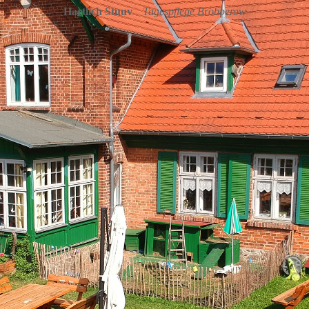
Hartlich Stuuv
Tagespflege Bröbberow