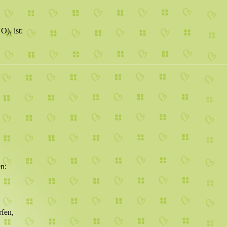
), ist:
n:
rfen,