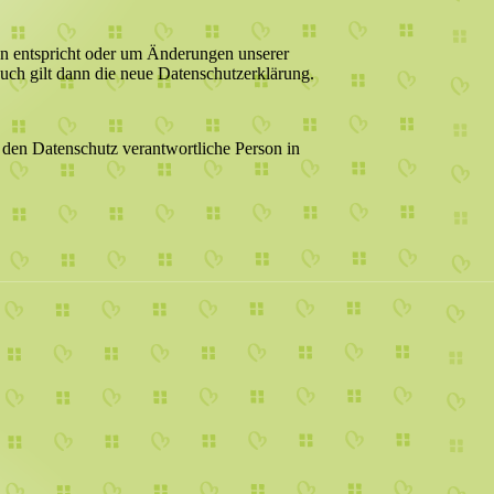
gen entspricht oder um Änderungen unserer
uch gilt dann die neue Datenschutzerklärung.
 den Datenschutz verantwortliche Person in